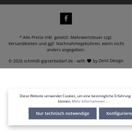
* Alle Preise inkl. gesetzl. Mehrwertsteuer zzgl.
Versandkosten
und ggf. Nachnahmegebühren, wenn nicht
anders angegeben.
© 2026 schmidt-gipserbedarf.de - with
by
Zenit Design
Diese Website verwendet Cookies, um eine bestmögliche Erfahrung 
können.
Mehr Informationen ...
Nur technisch notwendige
Konfiguriere