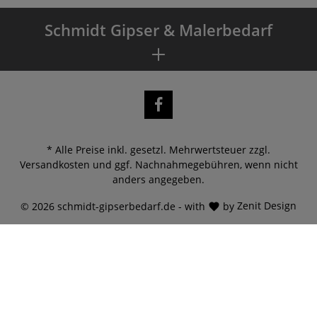
Schmidt Gipser & Malerbedarf
* Alle Preise inkl. gesetzl. Mehrwertsteuer zzgl.
Versandkosten
und ggf. Nachnahmegebühren, wenn nicht
anders angegeben.
© 2026 schmidt-gipserbedarf.de - with
by
Zenit Design