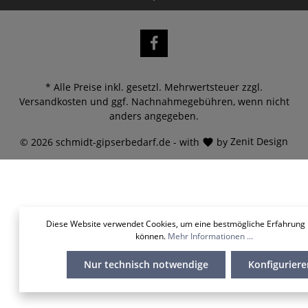
* Alle Preise inkl. gesetzl. Mehrwertsteuer zzgl.
Versandkosten
und ggf. Nachnahmegebühren, wenn nicht
anders angegeben.
© 2026 schmidt-gipserbedarf.de - with
by
Zenit Design
Diese Website verwendet Cookies, um eine bestmögliche Erfahrung 
können.
Mehr Informationen ...
Nur technisch notwendige
Konfiguriere